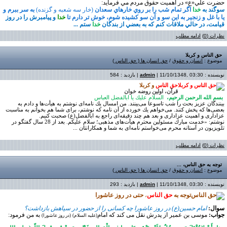
حضرت علي«ع» در اهميت حقوق مردم مي فرمايد
:
سوگند به
خدا
اگر تمام شب را بر روي خارهاي سعدان
(خار سه شعبه و گزنده)
به سر ببرم و
يا با غل و زنجير به اين سو و آن سو كشيده شوم، خوش تر دارم تا
خدا
و پيامبرش را در روز
قيامت، در حالي ملاقات كنم كه به بعضي از بندگان
خدا
ستم ...
نظرات (0)
ادامه مطلب
حق الناس و كربلا
موضوع :
انسان و حقوق
/
حق انسان ها ( حق الناس )
نویسنده :
| 11/10/1348, 03:30 | بازدید : 584
admin
حق الناس
و كربلا
قرآن، اولین روضه خوان
بسم الله الرحمن الرحیم،
السلام علیك یا ابالفضل العباس
بینندگان عزیز بحث را شب تاسوعا می‌بینند. من امسال یك نامه‌ای نوشتم به هیأت‌ها و دادم به
بعضی‌ها كه پخش كنند. می‌خواهم یك خورده از آن نامه كه نوشتم، برای شما هم بخوانم به مناسبت
عزاداری و اهمیت عزاداری و بعد هم چند دقیقه‌ای راجع به ابالفضل(ع) صحبت كنیم
.
نوشتم: «خدمت مبارك مسئولین محترم هیأت‌های مذهبی؛ سلام علیكم. بعد از 28 سال گفتگو در
تلویزیون در آستانه محرم می‌خواستم نامه‌ای به شما و همكارانتان ...
نظرات (0)
ادامه مطلب
توجه به حق الناس، ...
موضوع :
انسان و حقوق
/
حق انسان ها ( حق الناس )
نویسنده :
| 11/10/1348, 03:30 | بازدید : 293
admin
توجه به
حق الناس
،
حتی در روز عاشورا
سوال:
امام حسین(ع) در روز عاشورا چه کسانی را از حضور در سپاهش بازداشت؟
جواب:
موسى بن عمیر از پدرش نقل مى کند که امام
به من فرمود
:
(علیه السلام)
(در روز عاشورا)