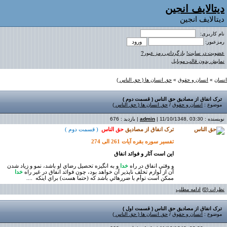
دیتالایف انجین
دیتالایف انجین
نام کاربری:
رمزعبور:
عضویت در سایت!
بازگردانی رمز عبور?
نمایش بدون قالب موبایل
انسان
»
انسان و حقوق
»
حق انسان ها ( حق الناس )
ترک انفاق از مصادیق حق الناس ( قسمت دوم )
موضوع :
انسان و حقوق
/
حق انسان ها ( حق الناس )
نویسنده :
| 11/10/1348, 03:30 | بازدید : 676
admin
ترک انفاق از مصادیق
حق الناس
( قسمت دوم )
تفسیر سوره بقره آیات 261 الی 274
اين است آثار و فوائد انفاق
و وقتي انفاق در راه
خدا
و به انگيزه تحصيل رضاي او باشد، نمو و زياد شدن
آن از لوازم تخلف ناپذير آن خواهد بود، چون فوائد انفاق در غير راه
خدا
ممکن است توأم با ضررهائي باشد که (حتما هست) براي اينکه ....
نظرات (0)
ادامه مطلب
ترک انفاق از مصادیق حق الناس ( قسمت اول )
موضوع :
انسان و حقوق
/
حق انسان ها ( حق الناس )