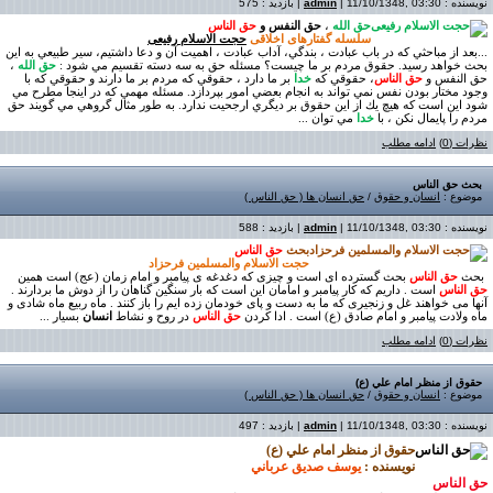
نویسنده :
| 11/10/1348, 03:30 | بازدید : 575
admin
حق الله
،
حق النفس و
حق الناس
سلسله گفتارهای اخلاقی
حجت الاسلام رفیعی
...
بعد از مباحثي كه در باب عبادت ، بندگي، آداب عبادت ، اهميت آن و دعا داشتيم، سير طبيعي به اين
بحث خواهد رسيد. حقوق مردم بر ما چيست؟ مسئله حق به سه دسته تقسيم مي شود :
حق الله
،
حق النفس و
حق الناس
، حقوقي كه
خدا
بر ما دارد ، حقوقي كه مردم بر ما دارند و حقوقي كه با
وجود مختار بودن نفس نمي تواند به انجام بعضي امور بپردازد. مسئله مهمي كه در اينجا مطرح مي
شود اين است كه هيچ يك از اين حقوق بر ديگري ارجحيت ندارد. به طور مثال گروهي مي گويند حق
مردم را پايمال نكن ، با
خدا
مي توان ...
نظرات (0)
ادامه مطلب
بحث حق الناس
موضوع :
انسان و حقوق
/
حق انسان ها ( حق الناس )
نویسنده :
| 11/10/1348, 03:30 | بازدید : 588
admin
بحث
حق الناس
حجت الاسلام والمسلمین فرحزاد
بحث
حق الناس
بحث گسترده ای است و چیزی که دغدغه ی پیامبر و امام زمان (عج) است همین
حق الناس
است . داریم که کار پیامبر و امامان این است که بار سنگین گناهان را از دوش ما بردارند .
آنها می خواهند غل و زنجیری که ما به دست و پای خودمان زده ایم را باز کنند . ماه ربیع ماه شادی و
ماه ولادت پیامبر و امام صادق (ع) است . ادا کردن
حق الناس
در روح و نشاط
انسان
بسیار ...
نظرات (0)
ادامه مطلب
حقوق از منظر امام علي (ع)
موضوع :
انسان و حقوق
/
حق انسان ها ( حق الناس )
نویسنده :
| 11/10/1348, 03:30 | بازدید : 497
admin
حقوق از منظر امام علي (ع)
نويسنده :
يوسف صديق عرباني
حق الناس