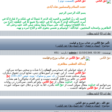
حق الناس
(
قسمت دوم
(
حجت السلام والمسلمین شاه آبادی
بسم الله الرحمن الرحيم
الحمد لله ربّ العالمين و الحمد لله الذی لا مُضادّ له في مُلكه و لا مُنازِعَ لَهُ في
أمره. الحمدالله الذی لا شريك لَهُ في خلقه ولا شبيه لَهُ في عَظَمَتِه (جزء من
دعاء الإفتتاح) وصلّی الله علی سيدّنا ونبيّنا محمّد صلّی الله عليه وعلی آله
الطاهرين واصحابه المنتجبين
.
عبادالله ! أُوصيكم و نفسي بتقوی الله و اتّباع امره و نهيه
.
نظرات (0)
ادامه مطلب
تأثير حقّ النّاس در عذاب برزخ و قيامت
موضوع :
انسان و حقوق
/
حق انسان ها ( حق الناس )
نویسنده :
| 11/10/1348, 03:30 | بازدید : 651
admin
تأثير
حقّ النّاس
در عذاب برزخ و قيامت
آیت‌الله العظمی مظاهری
از جمله عواملي که حسابرسي
انسان
را با شدّت و سختي مواجه مي‌کند،
حقّ النّاس
است. از اين جهت در آموزه‌هاي ديني، ضايع کردن حقوق ديگران،
بسيار مذمّت شده است.(
ر.ک: سير و سلوک؛ توبه، صص 207-185)
حقّ
الناس
در عالم برزخ قابل گذشت نيست و حتي افراد نيکوکار را هم معذّب
خواهد کرد.
خداوند
متعال، از
حقّ النّاس
، ولو کم باشد، نمي‌گذرد. در روايات
مي‌خوانيم که
خداوند
متعال ممکن است از
حقّ الله
بگذرد، امّا به عزّت و جلال خود سوگند خورده
است که از
حقّ النّاس
نخواهد گذشت ...
نظرات (0)
ادامه مطلب
حق الله ، حق النفس و حق الناس
موضوع :
انسان و حقوق
/
حق انسان ها ( حق الناس )