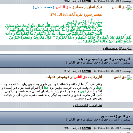
نویسنده :
| 11/10/1348, 03:30 | بازدید : 662
admin
ترک انفاق از مصادیق
حق الناس
( قسمت اول )
تفسیر سوره بقره آیات 261 الی 274
بِسْمِ اللَّهِ الرَّحْمنِ الرَّحِيمِ
مَثَلُ الَّذِينَ يُنْفِقُونَ أَمْوالَهُمْ فِي سَبِيلِ اللَّهِ کَمَثَلِ حَبَّةٍ أَنْبَتَتْ سَبْعَ سَنابِلَ
فِي کُلِّ سُنْبُلَةٍ مِائَةُ حَبَّةٍ وَ اللَّهُ
يُضاعِفُ لِمَنْ يَشاءُ وَ اللَّهُ واسِعٌ عَلِيمٌ *
الَّذِينَ يُنْفِقُونَ أَمْوالَهُمْ فِي سَبِيلِ اللَّهِ ثُمَّ لا يُتْبِعُونَ ما أَنْفَقُوا مَنًّا وَ لا أَذىً
لَهُمْ أَجْرُهُمْ عِنْدَ رَبِّهِمْ وَ لا
خَوْفٌ عَلَيْهِمْ وَ لا هُمْ يَحْزَنُونَ *
قَوْلٌ مَعْرُوفٌ وَ مَغْفِرَةٌ خَيْرٌ مِنْ
صَدَقَةٍ يَتْبَعُها أَذىً وَ اللَّهُ غَنِيٌّ حَلِيمٌ *
...
نظرات (0)
ادامه مطلب
آثار رعایت حق الناس در خوشبختی خانواده
موضوع :
انسان و حقوق
/
حق انسان ها ( حق الناس )
نویسنده :
| 11/10/1348, 03:30 | بازدید : 572
admin
آثار رعایت
حق الناس
در خوشبختی خانواده
وقتی فرسنگ ها از خانه و کاشانه خود دور شوی به شوق زیارت خانه محبوبت
خدا
، و آن وقت دریابی حرمت مؤمن نزد
خدا
از احترام کعبه نیز بالاتر است؛ و
آنگاه عشق
الهی
مانع شود که تو پشت برادران ایمانی خود غیبت و بدگویی
کنی. اگر تجربه عشق و خدمت به دیگران نداشته باشی، تجربه ای از عبادت
هم نخواهی داشت
...
نظرات (0)
ادامه مطلب
حق الناس ( قسمت دوم
موضوع :
انسان و حقوق
/
حق انسان ها ( حق الناس )
نویسنده :
| 11/10/1348, 03:30 | بازدید : 697
admin