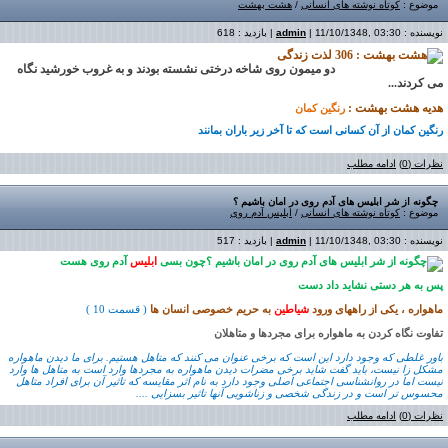
موضوع :
کوتاه نوشته های انسانی
/
هشت بهشت
نویسنده :
| 11/10/1348, 03:30 | بازدید : 618
admin
لذت زندگی
دو میمون روی شاخه درختی نشسته بودند و به غروب خورشید نگاه
می کردند
...
هدیه هشت بهشت :
رنگین کمان
رنگین کمان از آن کسانی است که تا آخر زیر باران بمانند
نظرات (0)
ادامه مطلب
چگونه از شر ابلیس های آدم روی در امان باشیم ؟
موضوع :
کوتاه نوشته های انسانی
/
ابلیس آدم روی
نویسنده :
| 11/10/1348, 03:30 | بازدید : 517
admin
چون بسی
ابلیس
آدم روی هست
پس به هر دستی نشاید داد دست
ماهواره ،
یکی از
راههای ورود
شیاطین
به حریم خصوصی انسان ها
( قسمت
10
)
تفاوت نگاه کردن به ماهواره برای مجردها و متاهلان
باور غلطی که وجود دارد این است که برخی عنوان می کنند که متاهل هستیم. برای ما دیدن ماهواره
مشکل زا نیست، باید گفت شاید برخی مضرات دیدن ماهواره به مجردها وارد است به متاهل ها وارد
نیست اما در روانشناسی اجتماعی اصلی وجود دارد به نام اثر مقایسه که تاثیر آن برای افراد متاهل
محسوس تر است و در زندگی شخصی و زناشویی آنها تاثیر بسزایی ....
نظرات (0)
ادامه مطلب