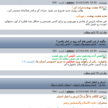
نویسنده :
| 11/10/1348, 03:30 | بازدید : 630
admin
جرات کن !
وقتی روزی جدید شروع می شود
جرات کن و قدر شناسانه تبسمی کن
...
هدیه هشت بهشت :
مهربانی
غير ممکنه باروني از شادي و مهربوني رو براي کسي بفرستي و حداقل چند قطره از اون دستهاي
خودت رو خيس نکنه
نظرات (0)
ادامه مطلب
چگونه از شر ابلیس های آدم روی در امان باشیم ؟
موضوع :
کوتاه نوشته های انسانی
/
ابلیس آدم روی
نویسنده :
| 11/10/1348, 03:30 | بازدید : 492
admin
چون بسی
ابلیس
آدم روی هست
پس به هر دستی نشاید داد دست
ماهواره ،
یکی از
راههای ورود
شیاطین
به حریم خصوصی انسان ها
( قسمت
9
)
یازده آسیب خاص شبکه های ماهواره ای
نظرات (0)
ادامه مطلب
ارزش و اعتبار انسان
موضوع :
کوتاه نوشته های انسانی
/
سخنان کوتاه و مدلل
نویسنده :
| 11/10/1348, 03:30 | بازدید : 544
admin
ارزش و اعتبار انسان
سخنران:
حجت الاسلام والمسلمین رنجبر