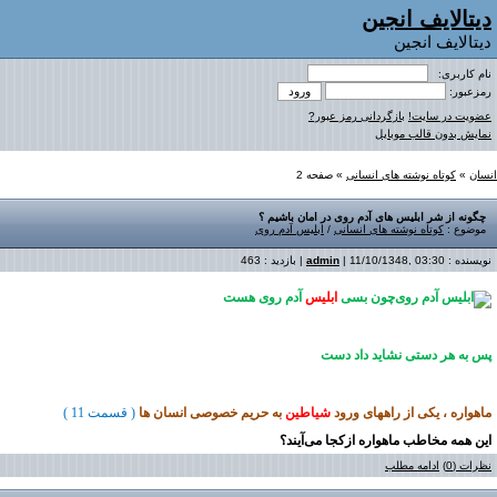
دیتالایف انجین
دیتالایف انجین
نام کاربری:
رمزعبور:
عضویت در سایت!
بازگردانی رمز عبور?
نمایش بدون قالب موبایل
انسان
»
کوتاه نوشته های انسانی
» صفحه 2
چگونه از شر ابلیس های آدم روی در امان باشیم ؟
موضوع :
کوتاه نوشته های انسانی
/
ابلیس آدم روی
نویسنده :
| 11/10/1348, 03:30 | بازدید : 463
admin
چون بسی
ابلیس
آدم روی هست
پس به هر دستی نشاید داد دست
ماهواره ،
یکی از
راههای ورود
شیاطین
به حریم خصوصی انسان ها
( قسمت
1
1 )
این همه مخاطب ماهواره ازکجا می‌آیند؟
نظرات (0)
ادامه مطلب