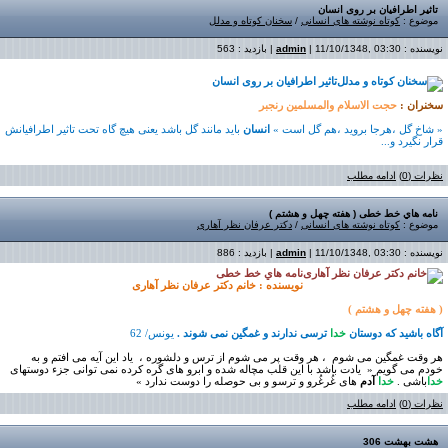
تاثیر اطرافیان بر روی انسان
موضوع :
کوتاه نوشته های انسانی
/
سخنان کوتاه و مدلل
نویسنده :
| 11/10/1348, 03:30 | بازدید : 563
admin
تاثیر اطرافیان بر روی انسان
سخنران
:
حجت الاسلام والمسلمین رنجبر
« شاخ گل ،هرجا بروید ،هم گل است »
انسان
باید مانند گل باشد یعنی هیچ گاه تحت تاثیر اطرافیانش
قرار نگیرد و
...
نظرات (0)
ادامه مطلب
نامه هاي خط خطی ( هفته چهل و هشتم )
موضوع :
کوتاه نوشته های انسانی
/
دکتر عرفان نظر آهاری
نویسنده :
| 11/10/1348, 03:30 | بازدید : 886
admin
نامه هاي خط خطی
نویسنده : خانم دکتر
عرفان نظر آهاری
( هفته چهل و هشتم
)
آگاه باشید که دوستان
خدا
ترسی ندارند و غمگین نمی شوند .
یونس/ 62
هر وقت غمگین می شوم
، هر وقت پر می شوم از ترس و دلشوره ،
یاد این آیه می افتم و به
خودم می گویم «
یادت باشد با این قلب مچاله شده و ابرو های گره کرده نمی توانی جزء دوستهای
خدا
باشی .
خدا
آدم
های غُرغُرو و ترسو و بی حوصله را دوست ندارد »
نظرات (0)
ادامه مطلب
هشت بهشت 306