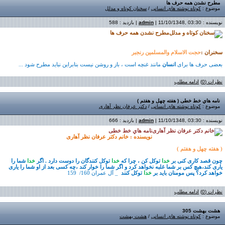
مطرح نشدن همه حرف ها
موضوع :
کوتاه نوشته های انسانی
/
سخنان کوتاه و مدلل
نویسنده :
| 11/10/1348, 03:30 | بازدید : 588
admin
مطرح نشدن همه حرف ها
سخنران :
حجت الاسلام والمسلمین رنجبر
بعضی حرف ها برای
انسان
مانند غنچه است ، باز و روشن نیست بنابراین نباید مطرح شود ...
نظرات (0)
ادامه مطلب
نامه هاي خط خطی ( هفته چهل و هفتم )
موضوع :
کوتاه نوشته های انسانی
/
دکتر عرفان نظر آهاری
نویسنده :
| 11/10/1348, 03:30 | بازدید : 666
admin
نامه هاي خط خطی
نویسنده : خانم دکتر
عرفان نظر آهاری
( هفته چهل و هفتم
)
چون قصد کاری کنی بر
خدا
توکل کن
،
چرا که
خدا
توکل کنندگان را دوست دارد
.
اگر
خدا
شما را
یاری
کند،هیچ کس بر شما غلبه نخواهد کرد و اگر شما را خوار کند
،چه کسی بعد از او شما را یاری
خواهد
کرد؟
پس مومنان باید بر
خدا
توکل کنند
_ آل عمران 160/ 159
نظرات (0)
ادامه مطلب
هشت بهشت 305
موضوع :
کوتاه نوشته های انسانی
/
هشت بهشت