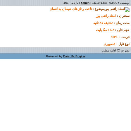
نویسنده :
| 11/10/1348, 03:30 | بازدید : 451
admin
موضوع :
تاخت و تاز های شیطان به انسان
سخنران :
استاد رائفی پور
مدت زمان
:
2
دقیقه
23 ثانیه
حجم فایل :
14/2
مگا بایت
فرمت :
MP4
نوع فایل
:
تصویری
نظرات (0)
ادامه مطلب
Powered by
DataLife Engine