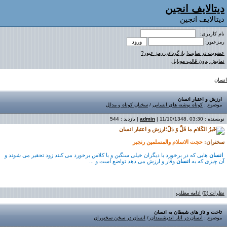
دیتالایف انجین
دیتالایف انجین
نام کاربری:
رمزعبور:
عضویت در سایت!
بازگردانی رمز عبور?
نمایش بدون قالب موبایل
انسان
ارزش و اعتبار انسان
موضوع :
کوتاه نوشته های انسانی
/
سخنان کوتاه و مدلل
نویسنده :
| 11/10/1348, 03:30 | بازدید : 544
admin
ارزش و اعتبار انسان
سخنران:
حجت الاسلام والمسلمین رنجبر
انسان
هایی که در برخورد با دیگران خیلی سنگین و با کلاس برخورد می کنند زود تحقیر می شوند و
آن چیزی که به
انسان
وقار و ارزش می دهد تواضع است و ...
نظرات (0)
ادامه مطلب
تاخت و تاز های شیطان به انسان
موضوع :
انسان در آثار اندیشمندان
/
انسان در سخن سخنوران