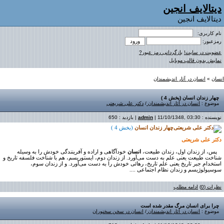
دیتالایف انجین
دیتالایف انجین
نام کاربری:
رمزعبور:
عضویت در سایت!
بازگردانی رمز عبور?
نمایش بدون قالب موبایل
انسان
»
انسان در آثار اندیشمندان
چهار زندان انسان (بخش 4 )
موضوع :
انسان در آثار اندیشمندان
/
دکتر علی شریعتی
نویسنده :
| 11/10/1348, 03:30 | بازدید : 650
admin
چهار زندان انسان
(بخش
4 )
دکتر علی‌ شریعتی
پس، از زندان اول، زندان طبیعت،
انسان
خودآگاهی و اراده و آفرینندگی خودش را به وسیله
شناخت طبیعت یعنی علم به دست می‌آورد. از زندان دوم، ایستوریسم، هم با شناخت فلسفه تاریخ و
استخدام جبر تاریخ یعنی علم تاریخ، رهائی خودش را به دست می‌آورد. و از زندان سوم،
سوسیولوژیسم و زندان نظام اجتماعی ...
.
نظرات (0)
ادامه مطلب
چرا برای انسان مرگ مقدر شده است
موضوع :
انسان در آثار اندیشمندان
/
انسان در سخن سخنوران