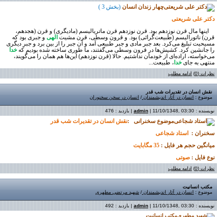
چهار زندان انسان
(بخش
3
)
دکتر علی‌ شریعتی
اینها مال قرن نوزدهم بود. قرن نوزدهم قرن ماتریالیسم (مادیگری) و قرن (هجدهم،
قرن) ناتورالیسم (طبیعت‌گرائی) بود. و قرون وسطی، قرن مشیت
الهی
و جبری بود که
مسیحیت تبلیغ می‌کرد. بعد جبر مادی و جبر طبیعی آمد و آن جبر را از بین برد و جبر دیگری
را جانشین کرد. کشیش‌ها در قرون وسطی می‌گفتند، ما طوری ساخته شده بودیم که
خدا
می‌خواسته، اراده‌ای از خودمان نداشتیم. حالا (قرن نوزدهم) این‌ها هم همان را می‌گویند،
منتهی به جای
خدا
، طبیعت...
نظرات (0)
ادامه مطلب
نقش انسان در تقدیرات شب قدر
موضوع :
انسان در آثار اندیشمندان
/
انسان در سخن سخنوران
نویسنده :
| 11/10/1348, 03:30 | بازدید : 476
admin
موضوع سخنرانی
:
نقش انسان در تقدیرات شب قدر
سخنران
:
استاد شجاعی
میانگین حجم هر فایل :
35 مگابایت
نوع فایل :
صوتی
نظرات (0)
ادامه مطلب
مكتب انسانیت
موضوع :
انسان در آثار اندیشمندان
/
شهيد مرتضی مطهری
نویسنده :
| 11/10/1348, 03:30 | بازدید : 492
admin
مكتب انسانیت