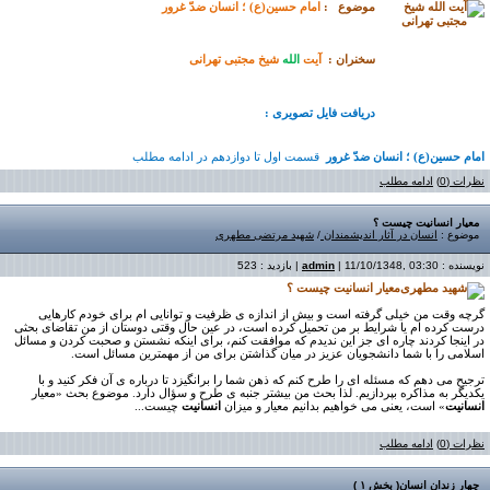
موضوع
:
امام حسین(ع) ؛ انسان ضدّ غرور
سخنران :
آیت
الله
شیخ مجتبی تهرانی
دریافت فایل تصویری :
امام حسین(ع) ؛ انسان ضدّ غرور
قسمت اول تا دوازدهم در ادامه مطلب
نظرات (0)
ادامه مطلب
معیار انسانیت چیست ؟
موضوع :
انسان در آثار اندیشمندان
/
شهيد مرتضی مطهری
نویسنده :
| 11/10/1348, 03:30 | بازدید : 523
admin
معیار انسانیت چیست ؟
گرچه وقت من خیلی گرفته است و بیش از اندازه ی ظرفیت و توانایی ام برای خودم كارهایی
درست كرده ام یا شرایط بر من تحمیل كرده است، در عین حال وقتی دوستان از من تقاضای بحثی
در اینجا كردند چاره ای جز این ندیدم كه موافقت كنم، برای اینكه نشستن و صحبت كردن و مسائل
اسلامی را با شما دانشجویان عزیز در میان گذاشتن برای من از مهمترین مسائل است
.
ترجیح می دهم كه مسئله ای را طرح كنم كه ذهن شما را برانگیزد تا درباره ی آن فكر كنید و با
یكدیگر به مذاكره بپردازیم. لذا بحث من بیشتر جنبه ی طرح و سؤال دارد. موضوع بحث «معیار
انسانیت
» است، یعنی می خواهیم بدانیم معیار و میزان
انسانیت
چیست...
نظرات (0)
ادامه مطلب
چهار زندان انسان( بخش ۱ )