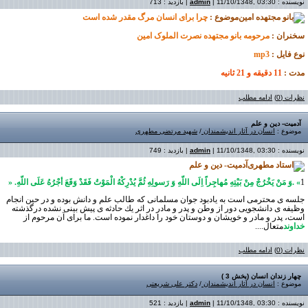
نویسنده :
| 11/10/1348, 03:30 | بازدید : 713
admin
موضوع :
چرا برای انسان مرگ مقدر شده است
سخنران :
مرحومه بانو مجتهده نصرت الملوک امین
نوع فایل :
mp3
مدت :
11 دقیقه و 21 ثانیه
نظرات (0)
ادامه مطلب
آدمیت- دین و علم
موضوع :
انسان در آثار اندیشمندان
/
شهيد مرتضی مطهری
نویسنده :
| 11/10/1348, 03:30 | بازدید : 749
admin
آدمیت- دین و علم
1
. «
وَ مَنْ یَخْرُجْ مِنْ بَیْتِهِ مُهاجِراً اِلَی اللّهِ وَ رَسولِهِ ثُمَّ یُدْرِكْهُ الْمَوْتُ فَقَدْ وَقَعَ أجْرُهُ عَلَی اللّهِ
» .
جلسه ی محترمی است به یادبود جوان مسلمانی كه طالب علم و دانش بوده و در حین انجام
وظیفه ی دانشجویی دور از وطن و پدر و مادر در اثر یك حادثه ی پیش بینی نشده درگذشته
است، پدر و مادر و خویشان و دوستان خود را داغدار نموده است. ما برای آن مرحوم از
خداوند
متعال...
.
نظرات (0)
ادامه مطلب
چهار زندان انسان (بخش 3 )
موضوع :
انسان در آثار اندیشمندان
/
دکتر علی شریعتی
نویسنده :
| 11/10/1348, 03:30 | بازدید : 521
admin