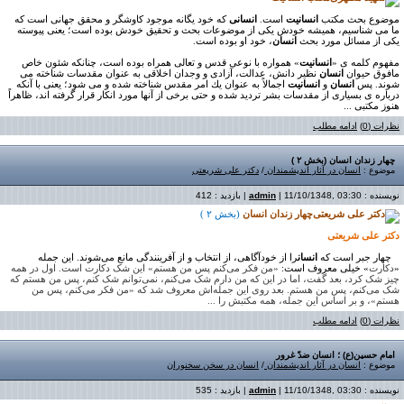
موضوع بحث مكتب
انسانیت
است.
انسانی
كه خود یگانه موجود كاوشگر و محقق جهانی است كه
ما می شناسیم، همیشه خودش یكی از موضوعات بحث و تحقیق خودش بوده است؛ یعنی پیوسته
یكی از مسائل مورد بحث
انسان
، خود او بوده است
.
مفهوم كلمه ی «
انسانیت
» همواره با نوعی قدس و تعالی همراه بوده است، چنانكه شئون خاص
مافوق حیوان
انسان
نظیر دانش، عدالت، آزادی و وجدان اخلاقی به عنوان مقدسات شناخته می
شوند. پس
انسان
و
انسانیت
اجمالاً به عنوان یك امر مقدس شناخته شده و می شود؛ یعنی با آنكه
درباره ی بسیاری از مقدسات بشر تردید شده و حتی برخی از آنها مورد انكار قرار گرفته اند، ظاهراً
هنوز مكتبی ...
نظرات (0)
ادامه مطلب
چهار زندان انسان (بخش ۲ )
موضوع :
انسان در آثار اندیشمندان
/
دکتر علی شریعتی
نویسنده :
| 11/10/1348, 03:30 | بازدید : 412
admin
چهار زندان انسان
(بخش
۲ )
دکتر علی‌ شریعتی
چهار جبر است که
انسان
را از خودآگاهی، از انتخاب و از آفرینندگی مانع می‌شوند. این جمله
«
دکارت
» خیلی معروف است:
«من فکر می‌کنم پس من هستم» این شک دکارت است. اول در همه
چیز شک کرد، بعد گفت، اما در این که من دارم شک می‌کنم، نمی‌توانم شک کنم، پس من هستم که
شک می‌کنم، پس من هستم. بعد روی این جمله‌اش معروف شد که «من فکر می‌کنم، پس من
هستم»، و بر اساس این جمله، همه مکتبش را ...
نظرات (0)
ادامه مطلب
امام حسین(ع) ؛ انسان ضدّ غرور
موضوع :
انسان در آثار اندیشمندان
/
انسان در سخن سخنوران
نویسنده :
| 11/10/1348, 03:30 | بازدید : 535
admin