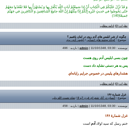
وَ قَدْ نَزَّلَ عَلَيْكُمْ فِي الْكِتابِ أَنْ إِذا سَمِعْتُمْ آياتِ اللّهِ يُكْفَرُ بِها وَ يُسْتَهْزَأُ بِها فَلا تَقْعُدُوا مَعَهُمْ
حَتّى يَخُوضُوا في حَديثٍ غَيْرِهِ إِنَّكُمْ إِذًا مِثْلُهُمْ إِنَّ اللّهَ جامِعُ الْمُنافِقينَ وَ الْكافِرينَ في جَهَنَّمَ
جَميعًا(140)
نظرات (0)
ادامه مطلب
چگونه از شر ابلیس های آدم روی در امان باشیم ؟
موضوع :
کوتاه نوشته های انسانی
/
ابلیس آدم روی
نویسنده :
| 11/10/1348, 03:30 | بازدید : 496
admin
چون بسی ابلیس آدم روی هست
پس به هر دستی نشاید داد دست
هشدارهاي پليس در خصوص
جرايم رايانه‌اي
نظرات (0)
ادامه مطلب
غزل شمارهٔ ۱۴۶
موضوع :
انسان در آثار شعرای قرن 7و 8
/
شاه نعمت الله ولی
نویسنده :
| 11/10/1348, 03:30 | بازدید : 458
admin
غزل شمارهٔ ۱۴۶
ختم رسل که سید اولاد
آدم
است