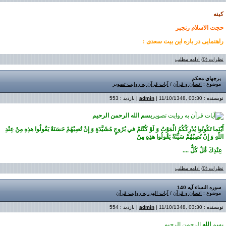
کینه
حجت الاسلام رنجبر
راهنمایی در باره این بیت سعدی :
نظرات (0)
ادامه مطلب
برجهاى محكم
موضوع :
انسان و قرآن
/
آیات قرآن به روایت تصویر
نویسنده :
| 11/10/1348, 03:30 | بازدید : 553
admin
بسم الله الرحمن الرحيم
أَيْنَما تَكُونُوا يُدْرِكْكُمُ الْمَوْتُ وَ لَوْ كُنْتُمْ في بُرُوجٍ مُشَيَّدَةٍ وَ إِنْ تُصِبْهُمْ حَسَنَةٌ يَقُولُوا هذِهِ مِنْ عِنْدِ
اللّهِ وَ إِنْ تُصِبْهُمْ سَيِّئَةٌ يَقُولُوا هذِهِ مِنْ
عِنْدِكَ قُلْ كُلٌّ ....
نظرات (0)
ادامه مطلب
سوره النساء آیه 140
موضوع :
انسان و قرآن
/
آیات الهی به روایت قرآن
نویسنده :
| 11/10/1348, 03:30 | بازدید : 554
admin
بسم
الله
الرحمن الرحيم