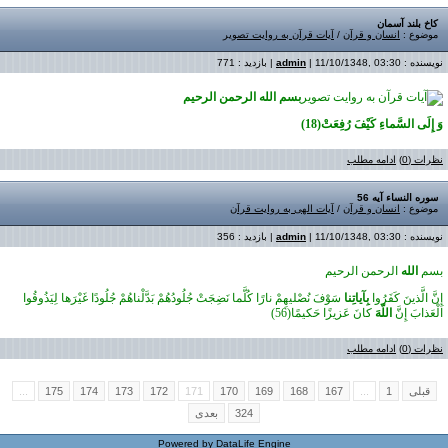
كاخ بلند آسمان
موضوع :
انسان و قرآن
/
آیات قرآن به روایت تصویر
نویسنده :
| 11/10/1348, 03:30 | بازدید : 771
admin
بسم الله الرحمن الرحيم
وَ إِلَى السَّماءِ كَيْفَ رُفِعَتْ(18)
نظرات (0)
ادامه مطلب
سوره النساء آیه 56
موضوع :
انسان و قرآن
/
آیات الهی به روایت قرآن
نویسنده :
| 11/10/1348, 03:30 | بازدید : 356
admin
بسم
الله
الرحمن الرحيم
إِنَّ الَّذينَ كَفَرُوا
بِآياتِنا
سَوْفَ نُصْليهِمْ نارًا كُلَّما نَضِجَتْ جُلُودُهُمْ بَدَّلْناهُمْ جُلُودًا غَيْرَها لِيَذُوقُوا
الْعَذابَ إِنَّ
اللّهَ
كانَ عَزيزًا حَكيمًا(56)
نظرات (0)
ادامه مطلب
قبلی
1
...
167
168
169
170
171
172
173
174
175
...
324
بعدی
Powered by
DataLife Engine