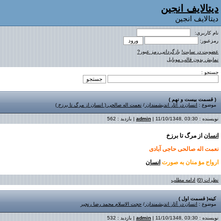
دیتالایف انجین
دیتالایف انجین
نام کاربری:
رمزعبور:
عضویت در سایت!
بازگردانی رمز عبور?
نمایش بدون قالب موبایل
جستجو :
( قسمت بیست و نهم )
موضوع :
انسان در آثار اندیشمندان
/
نعمت اله صالحى ( انسان از مرگ تا برزخ )
نویسنده :
| 11/10/1348, 03:30 | بازدید : 562
admin
انسان
از مرگ تا برزخ
نعمت اله صالحى
حاجى آبادى
ارواح مؤ منان به صورت
انسان
نظرات (0)
ادامه مطلب
کینه( قسمت اول )
موضوع :
انسان در آثار اندیشمندان
/
حجت الاسلام محمد رضا رنجبر
نویسنده :
| 11/10/1348, 03:30 | بازدید : 532
admin