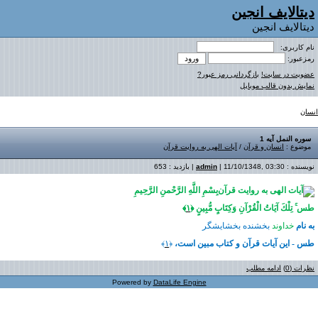
دیتالایف انجین
دیتالایف انجین
نام کاربری:
رمزعبور:
عضویت در سایت!
بازگردانی رمز عبور?
نمایش بدون قالب موبایل
انسان
سوره النمل آیه 1
موضوع :
انسان و قرآن
/
آیات الهی به روایت قرآن
نویسنده :
| 11/10/1348, 03:30 | بازدید : 653
admin
بِسْمِ اللَّهِ الرَّحْمنِ الرَّحِيمِ
طس ۚ تِلْكَ آيَاتُ الْقُرْ‌آنِ وَكِتَابٍ مُّبِينٍ ﴿
١
﴾
به نام
خداوند
بخشنده بخشايشگر
طس - این آیات قرآن و کتاب مبین است،
﴿
١
﴾
نظرات (0)
ادامه مطلب
Powered by
DataLife Engine