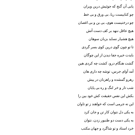
یابی آن گنج که جوئیش درین ویران
چو کتابیست ریا، بی ورق و بی خط
چو درختیست هوی، بی بن و بی اغصان
هیچ عاقل ننهد بر کف دست آتش
هیچ هشیار نساید بزبان سوهان
تا تو چون گوی درین کوی بسر گردی
بایدت خیره جفا دیدن از این چوگان
گشت هنگام درو، کشت چه کردی هین
آمد آوای جرس، توشه چه داری هان
رهرو گمشده و راهزنان در پیش
شب تار و خر لنگ و ره بی پایان
بکش این نفس حقیقت کش خود بین را
این نه جرمی است که خواهند ز تو تاوان
به یکی دل نتوان کار تن و جان کرد
به یکی دست دو طنبور زدن، نتوان
خرد استاد و تو شاگرد و جهان مکتب