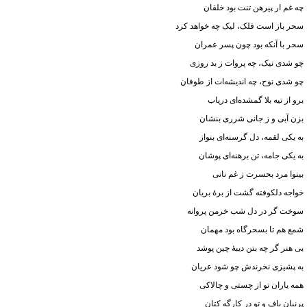
چه غم ار پیرهن تنت بود خلقان
سحر باز است فلک، لیک چه خواهد کرد
سحر با آنکه بود چون پسر عمران
چو شدی نیک، چه پروات ز بد روزی
چو شدی نوح، چه اندیشه‌ات از طوفان
برو از تیه بلا گمشده‌ای دریاب
بزن آبی و ز جانی شرری بنشان
به یکی لقمه، دل گرسنه‌ای بنواز
به یکی جامه، تن برهنه‌ای پوشان
بینوا مرد بحسرت ز غم نانی
خواجه دلکوفته گشت از برهٔ بریان
سوخت گر در دل شب خرمن پروانه
شمع هم تا بسحرگاه بود مهمان
بی هنر گر چه بتن دیبهٔ چین پوشد
به پشیزی نخرندش چو شود عریان
همه یاران تو از چستی و چالاکی
پرنیان باف و تو در کارگه کتان