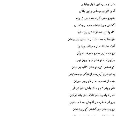
خر تو میبرد این غول بیابانی
آخر کار تو میمانی و این پالان
شبرو دهر نگردد همه در یک راه
گشتن چرخ نباشد همه بر یکسان
کامها تلخ شد از تلخی این حلوا
عهدها سست شد از سستی این پیمان
آنکه نشناخته از هم الف و با را
زو چه داری طمع معرفت قرآن
پرتوی ده، تو نه‌ای دیو درون تیره
کوششی کن، تو نه‌ای کالبد بی جان
به تو هرچ آن رسد از تنگی و مسکینی
همه از تست، نه از کجروی دوران
نام جوئی؟ چو ملک باش نکو کردار
قدر خواهی؟ چو فلک باش بلند ارکان
برو ای قطره در آغوش صدف بنشین
روی بنمای چو گشتی گهر رخشان