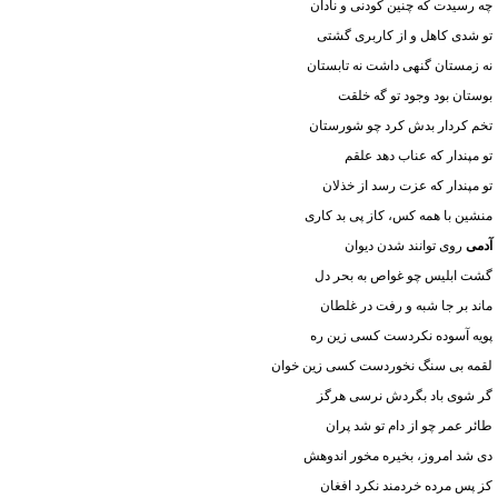
چه رسیدت که چنین کودنی و نادان
تو شدی کاهل و از کاربری گشتی
نه زمستان گنهی داشت نه تابستان
بوستان بود وجود تو گه خلقت
تخم کردار بدش کرد چو شورستان
تو مپندار که عناب دهد علقم
تو مپندار که عزت رسد از خذلان
منشین با همه کس، کاز پی بد کاری
آدمی
روی توانند شدن دیوان
گشت ابلیس چو غواص به بحر دل
ماند بر جا شبه و رفت در غلطان
پویه آسوده نکردست کسی زین ره
لقمه بی سنگ نخوردست کسی زین خوان
گر شوی باد بگردش نرسی هرگز
طائر عمر چو از دام تو شد پران
دی شد امروز، بخیره مخور اندوهش
کز پس مرده خردمند نکرد افغان