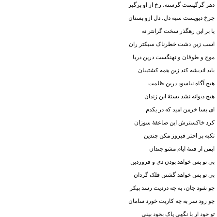
دهر گرگیست گرسنه، رخ از او برگیر
چرخ دیویست سیه دل، دل ازو بستان
پا بر این رهگذر سخت گرانتر نه
اسب زین دشت خطرناک سبکتر ران
موج و طوفان و نهنگست درین دریا
باید اندیشه کند زین همه کشتیبان
هیچ آگاه نیاسود درین ظلمت
هیچ دیوانه نشد بستهٔ این زندان
ای بسا خرمن امید که در یکدم
کرد خاکسترش این صاعقهٔ سوزان
تکیه بر اختر فیروز مکن چندین
ایمن از فتنهٔ ایام مشو چندان
بی تو بس خواهد بودن دی و فروردین
بی تو بس خواهد گشتن فلک گردان
چو شود جان، به چه دردیت رسد پیکر
چو رود سر به چه کاریت خورد سامان
تو خود ار با نگهی پاک بخود بینی