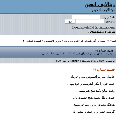
دیتالایف انجین
دیتالایف انجین
نام کاربری:
رمزعبور:
عضویت در سایت!
بازگردانی رمز عبور?
نمایش بدون قالب موبایل
انسان
»
انسان در آثار شعرای قرن11و 12 و 13
»
پروین اعتصامی
» قصیدهٔ شمارهٔ ۳۱
قصیدهٔ شمارهٔ ۳۱
موضوع :
انسان در آثار شعرای قرن11و 12 و 13
/
پروین اعتصامی
نویسنده :
| 11/10/1348, 03:30 | بازدید : 500
admin
قصیدهٔ شمارهٔ ۳۱
حاصل عمر تو افسوس شد و حرمان
عیب خود را مکن ایدوست ز خود پنهان
وقت ضایع نکند هیچ هنرپیشه
جفت باطل نشود هیچ حقیقت دان
هیچگه نیست ره و رسم خردمندی
گرسنه خفتن و در سفره نهفتن نان