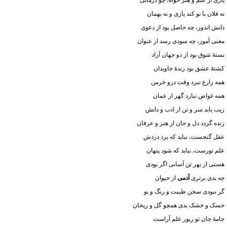
یاری از علم و هنر خواه، چو درمانی
نه فلان با تو کند یاری و نه بهمان
دانش اندوز، چه حاصل بود از دعوی
معنی آموز، چه سودی رسد از عنوان
بستهٔ شوق بود از دو جهان آزاد
کشتهٔ عشق بود زندهٔ جاویدان
همه زارع نبرد وقت درو خرمن
همه غواص نیارد گهر از عمان
زیب یابد سر و تن از ادب و دانش
زنده گردد دل و جان از هنر و عرفان
عقل گنجست، نباید که برد دزدش
علم نورست، نباید که شود پنهان
هستی از بهر تن آسانی اگر بودی
چه بدی برتری
آدمی
از حیوان
گر نبودی سخن طیبت و رنگ و بو
خسک و خشک بدی همچو گل و ریحان
جامهٔ جان تو زیور علم آراست