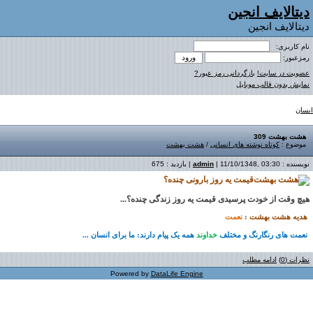
دیتالایف انجین
دیتالایف انجین
نام کاربری:
رمزعبور:
عضویت در سایت!
بازگردانی رمز عبور?
نمایش بدون قالب موبایل
انسان
هشت بهشت 309
موضوع :
کوتاه نوشته های انسانی
/
هشت بهشت
نویسنده :
| 11/10/1348, 03:30 | بازدید : 675
admin
قیمت یه روز بارونی چنده؟
هیچ وقت از خودت پرسیدی قیمت یه روز زندگی چنده؟
...
هدیه هشت بهشت :
نعمت
نعمت های رنگارنگ و مختلف
خداوند
همه یک پیام دارند: ما برای انسان ...
نظرات (0)
ادامه مطلب
Powered by
DataLife Engine